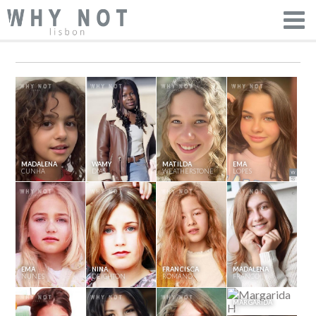
MADALENA
WAMY
MATILDA
EMA
CUNHA
DIAS
WEATHERSTONE
LOPES
EMA
NINA
FRANCISCA
MADALENA
NUNES
DEIGHTON
ROMANO
FRANCO
MARGARIDA
H