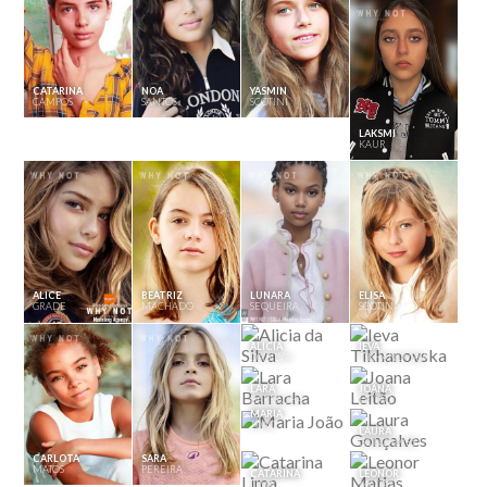
CATARINA
NOA
YASMIN
CAMPOS
SANTOS
SCOTINI
LAKSMI
KAUR
ALICE
BEATRIZ
LUNARA
ELISA
GRADE
MACHADO
SEQUEIRA
SCOTINI
ALICIA
IEVA
DA SILVA
TIKHANOVSKA
LARA
JOANA
BARRACHA
LEITÃO
MARIA
JOÃO
LAURA
GONÇALVES
CARLOTA
SARA
MATOS
PEREIRA
CATARINA
LEONOR
LIMA
MATIAS