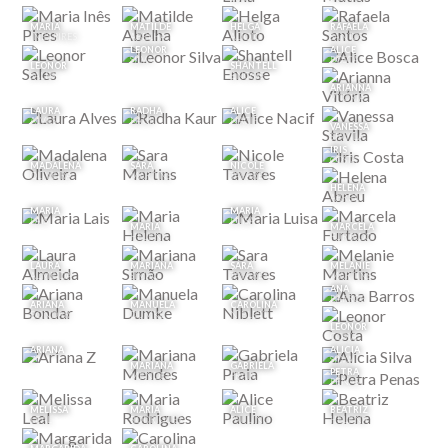
MARIA
MATILDE
HELGA
RAFAELA
INÊS PIRES
ABELHA
ALIOTO
SANTOS
LEONOR
ALICE
SILVA
BOSCA
LEONOR
SHANTELL
SALES
ENOSSE
ARIANNA
VITÓRIA
LAURA
RADHA
ALICE
ALVES
KAUR
NACIF
VANESSA
STAVILA
IRIS
COSTA
MADALENA
SARA
NICOLE
OLIVEIRA
MARTINS
TAVARES
HELENA
ABREU
MARIA
MARIA
LAIS
LUISA
MARIA
MARCELA
HELENA
FURTADO
LAURA
MARIANA
SARA
MELANIE
ALMEIDA
SIMÃO
TAVARES
MARTINS
ANA
BARROS
ARIANA
MANUELA
CAROLINA
BONDAR
DUMKE
NIBLETT
LEONOR
COSTA
ARIANA
ALICIA
Z
SILVA
MARIANA
GABRIELA
PETRA
MENDES
PRAIA
PENAS
MELISSA
MARIA
ALICE
BEATRIZ
LEAL
RODRIGUES
PAULINO
HELENA